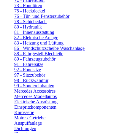
72 - Fahrertüren
73 - Fondtüren
75 - Heckdeckel
76 - Tür- und Fensterzubehör
78 - Schiebedach
80 - Hydraulik
81 - Innenausstattung
82 - Elektrische Anlage
83 - Heizung und Lüftung
86 - Windschutzscheibe Waschanlage
88 - Fahrgestell Blechteile
89 - Fahrzeugzubehör
91 - Fahrersitze
92 - Fondsitze
97 - Sitzzubehör
98 - Rückwandtür
99 - Sondereinbauten
Mercedes Accessoires
Mercedes Modellautos
Elektrische Ausrüstung
Einspritzkomponenten
Karosserie
Motor / Getriebe
Auspuffanlage
Dichtungen