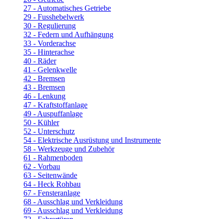
27 - Automatisches Getriebe
29 - Fusshebelwerk
30 - Regulierung
32 - Federn und Aufhängung
33 - Vorderachse
35 - Hinterachse
40 - Räder
41 - Gelenkwelle
42 - Bremsen
43 - Bremsen
46 - Lenkung
47 - Kraftstoffanlage
49 - Auspuffanlage
50 - Kühler
52 - Unterschutz
54 - Elektrische Ausrüstung und Instrumente
58 - Werkzeuge und Zubehör
61 - Rahmenboden
62 - Vorbau
63 - Seitenwände
64 - Heck Rohbau
67 - Fensteranlage
68 - Ausschlag und Verkleidung
69 - Ausschlag und Verkleidung