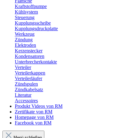
Flansche
Kraftstoffpumpe
Kühlsystem
Steuerung
Kupplungsscheibe
Kupplungsdruckplatte
Werkzeug
Zündung
Elektroden
Kerzenstecker
Kondensatoren
Unterbrecherkontakte
Verteiler
Verteilerkappen
Verteilerläufer
Zündspulen
Zündkabelsatz
Literatur
Accessoires
Produkt Videos von RM
Zertifikate von RM
Homepage von RM
Facebook von RM
Menü schließen