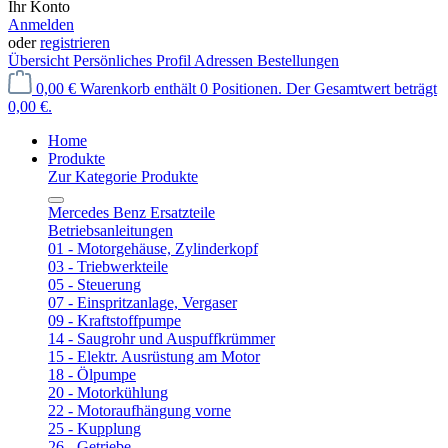
Ihr Konto
Anmelden
oder
registrieren
Übersicht
Persönliches Profil
Adressen
Bestellungen
0,00 €
Warenkorb enthält 0 Positionen. Der Gesamtwert beträgt
0,00 €.
Home
Produkte
Zur Kategorie Produkte
Mercedes Benz Ersatzteile
Betriebsanleitungen
01 - Motorgehäuse, Zylinderkopf
03 - Triebwerkteile
05 - Steuerung
07 - Einspritzanlage, Vergaser
09 - Kraftstoffpumpe
14 - Saugrohr und Auspuffkrümmer
15 - Elektr. Ausrüstung am Motor
18 - Ölpumpe
20 - Motorkühlung
22 - Motoraufhängung vorne
25 - Kupplung
26 - Getriebe