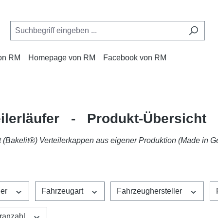
von RM
Homepage von RM
Facebook von RM
eilerläufer - Produkt-Übersicht
 (
Bakelit®)
Verteilerkappen aus eigener Produktion (Made in G
ler
Fahrzeugart
Fahrzeughersteller
eranzahl