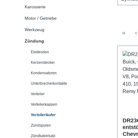
Karosserie
Motor / Getriebe
Werkzeug
Zündung
Elektroden
Kerzenstecker
Kondensatoren
Unterbrecherkontakte
Verteiler
Verteilerkappen
Verteilerläufer
DR236
Zündspulen
entstö
Chevr
Zündkabelsatz