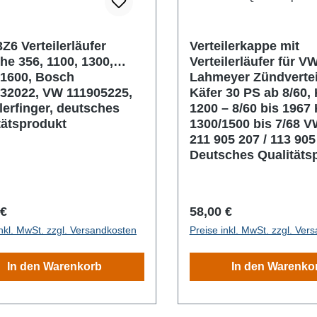
Z6 Verteilerläufer
Verteilerkappe mit
he 356, 1100, 1300,
Verteilerläufer für V
 1600, Bosch
Lahmeyer Zündverte
32022, VW 111905225,
Käfer 30 PS ab 8/60, 
ilerfinger, deutsches
1200 – 8/60 bis 1967 
tätsprodukt
1300/1500 bis 7/68 V
211 905 207 / 113 90
Deutsches Qualitäts
rer Preis:
Regulärer Preis:
 €
58,00 €
inkl. MwSt. zzgl. Versandkosten
Preise inkl. MwSt. zzgl. Ver
In den Warenkorb
In den Warenko