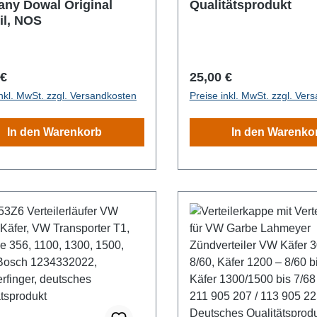
ny Dowal Original
Qualitätsprodukt
il, NOS
rer Preis:
Regulärer Preis:
 €
25,00 €
inkl. MwSt. zzgl. Versandkosten
Preise inkl. MwSt. zzgl. Ver
In den Warenkorb
In den Warenko