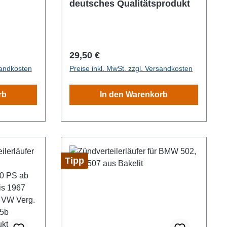
deutsches Qualitätsprodukt
Regulärer Preis:
29,50 €
sandkosten
Preise inkl. MwSt. zzgl. Versandkosten
rb
In den Warenkorb
Tipp