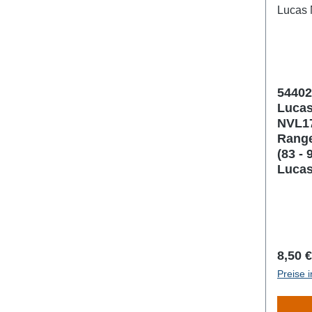
54402
Lucas
NVL17
Range
(83 - 
Lucas
Regulä
8,50 €
Preise 