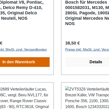
Diplomat V8, Pontiac,
Bosch für Mercedes
s, Delco Remy D-410,
0001582031, M130, M
35, Original Delco
280SL Pagode, 190S
Neuteil, NOS
Original Mercedes Ne
NOS
rer Preis:
Regulärer Preis:
 €
38,50 €
inkl. MwSt. zzgl. Versandkosten
Preise inkl. MwSt. zzgl. Ver
In den Warenkorb
Details