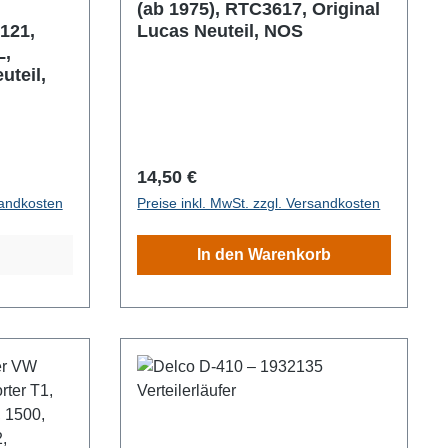
(ab 1975), RTC3617, Original
121,
Lucas Neuteil, NOS
L,
uteil,
Regulärer Preis:
14,50 €
sandkosten
Preise inkl. MwSt. zzgl. Versandkosten
In den Warenkorb