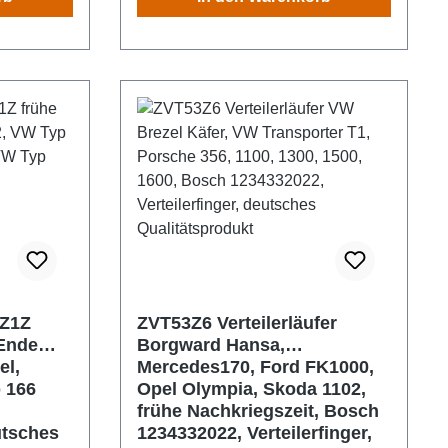
3Z1Z
ZVT53Z6 Verteilerläufer
 Ende
Borgward Hansa,
el,
Mercedes170, Ford FK1000,
 166
Opel Olympia, Skoda 1102,
frühe Nachkriegszeit, Bosch
tsches
1234332022, Verteilerfinger,