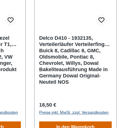
ezel
Delco D410 - 1932135,
r T1,
Verteilerläufer Verteilerfinger
ch
Buick 8, Cadillac 8, GMC,
2, VW
Oldsmobile, Pontiac 8,
inger,
Chevrolet, Willys, Dowal
produkt
Bakeliteausführung Made in
Germany Dowal Original-
Neuteil NOS
Regulärer Preis:
18,50 €
sandkosten
Preise inkl. MwSt. zzgl. Versandkosten
rb
In den Warenkorb