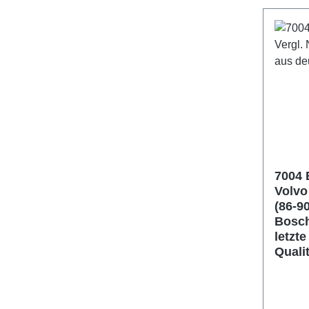
7004 B
Volvo 
(86-90
Bosch
letzt
Quali