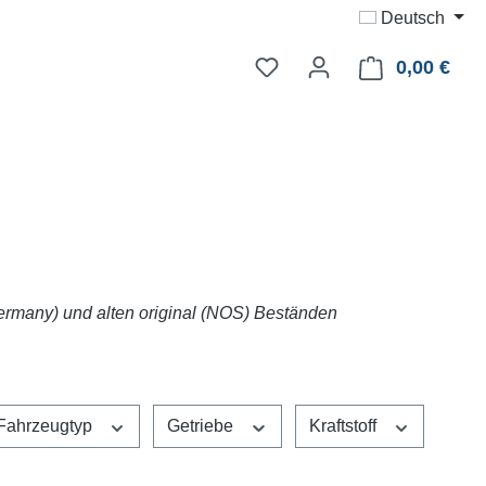
Deutsch
0,00 €
Ware
ermany) und alten original (NOS) Beständen
Fahrzeugtyp
Getriebe
Kraftstoff