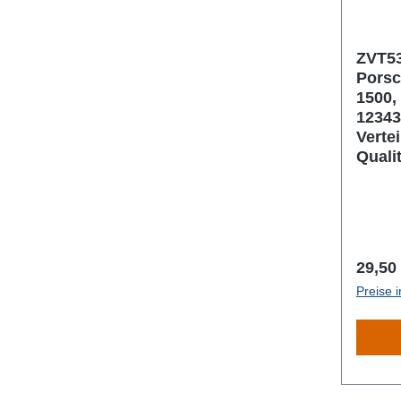
ZVT53
Porsc
1500,
12343
Verte
Quali
Regulä
29,50
Preise 