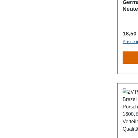
Germa
Neute
Regulä
18,50
Preise 