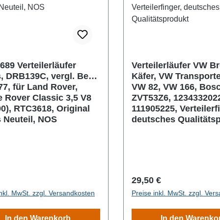
689 Verteilerläufer
Verteilerläufer VW Br
, DRB139C, vergl. Beru
Käfer, VW Transporte
7, für Land Rover,
VW 82, VW 166, Bos
 Rover Classic 3,5 V8
ZVT53Z6, 123433202
90), RTC3618, Original
111905225, Verteilerf
 Neuteil, NOS
deutsches Qualitäts
rer Preis:
Regulärer Preis:
29,50 €
inkl. MwSt. zzgl. Versandkosten
Preise inkl. MwSt. zzgl. Ver
In den Warenkorb
In den Warenko