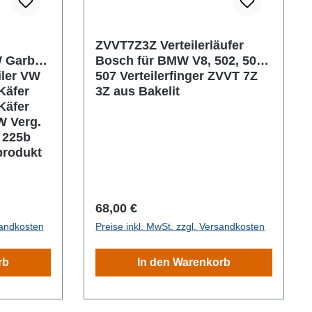
ZVVT7Z3Z Verteilerläufer
W Garbe
Bosch für BMW V8, 502, 503,
iler VW
507 Verteilerfinger ZVVT 7Z
Käfer
3Z aus Bakelit
Käfer
W Verg.
5 225b
produkt
Regulärer Preis:
68,00 €
sandkosten
Preise inkl. MwSt. zzgl. Versandkosten
rb
In den Warenkorb