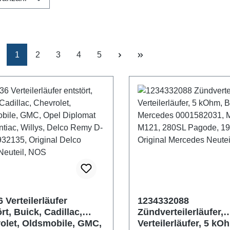
Seite
Seite
Seite
Seite
Seite
1
2
3
4
5
 Verteilerläufer
1234332088
rt, Buick, Cadillac,
Zündverteilerläufer,
olet, Oldsmobile, GMC,
Verteilerläufer, 5 kO