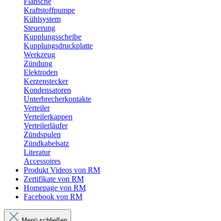
Flansche
Kraftstoffpumpe
Kühlsystem
Steuerung
Kupplungsscheibe
Kupplungsdruckplatte
Werkzeug
Zündung
Elektroden
Kerzenstecker
Kondensatoren
Unterbrecherkontakte
Verteiler
Verteilerkappen
Verteilerläufer
Zündspulen
Zündkabelsatz
Literatur
Accessoires
Produkt Videos von RM
Zertifikate von RM
Homepage von RM
Facebook von RM
Menü schließen