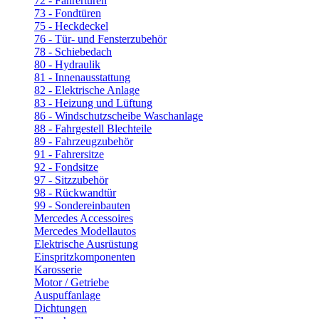
72 - Fahrertüren
73 - Fondtüren
75 - Heckdeckel
76 - Tür- und Fensterzubehör
78 - Schiebedach
80 - Hydraulik
81 - Innenausstattung
82 - Elektrische Anlage
83 - Heizung und Lüftung
86 - Windschutzscheibe Waschanlage
88 - Fahrgestell Blechteile
89 - Fahrzeugzubehör
91 - Fahrersitze
92 - Fondsitze
97 - Sitzzubehör
98 - Rückwandtür
99 - Sondereinbauten
Mercedes Accessoires
Mercedes Modellautos
Elektrische Ausrüstung
Einspritzkomponenten
Karosserie
Motor / Getriebe
Auspuffanlage
Dichtungen