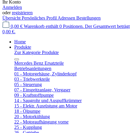
Ihr Konto
Anmelden
oder
registrieren
Übersicht
Persönliches Profil
Adressen
Bestellungen
0,00 €
Warenkorb enthält 0 Positionen. Der Gesamtwert beträgt
0,00 €.
Home
Produkte
Zur Kategorie Produkte
Mercedes Benz Ersatzteile
Betriebsanleitungen
01 - Motorgehäuse, Zylinderkopf
03 - Triebwerkteile
05 - Steuerung
07 - Einspritzanlage, Vergaser
09 - Kraftstoffpumpe
14 - Saugrohr und Auspuffkrümmer
15 - Elektr. Ausrüstung am Motor
18 - Ölpumpe
20 - Motorkühlung
22 - Motoraufhängung vorne
25 - Kupplung
26 - Getriebe