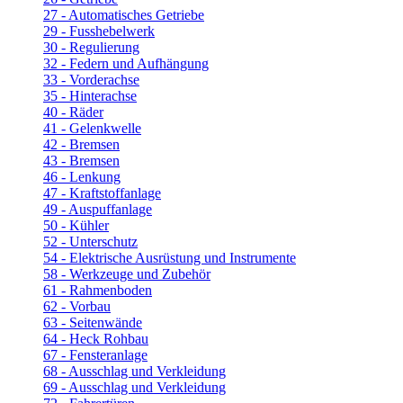
27 - Automatisches Getriebe
29 - Fusshebelwerk
30 - Regulierung
32 - Federn und Aufhängung
33 - Vorderachse
35 - Hinterachse
40 - Räder
41 - Gelenkwelle
42 - Bremsen
43 - Bremsen
46 - Lenkung
47 - Kraftstoffanlage
49 - Auspuffanlage
50 - Kühler
52 - Unterschutz
54 - Elektrische Ausrüstung und Instrumente
58 - Werkzeuge und Zubehör
61 - Rahmenboden
62 - Vorbau
63 - Seitenwände
64 - Heck Rohbau
67 - Fensteranlage
68 - Ausschlag und Verkleidung
69 - Ausschlag und Verkleidung