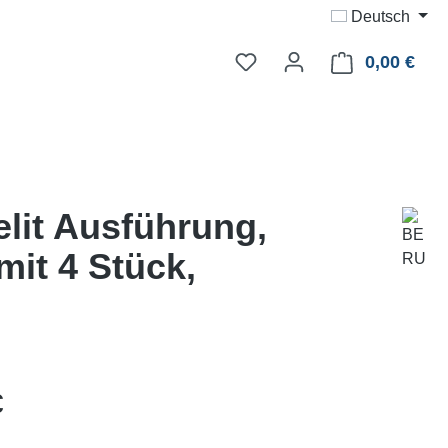
Deutsch
0,00 €
Ware
lit Ausführung,
it 4 Stück,
eis:
€