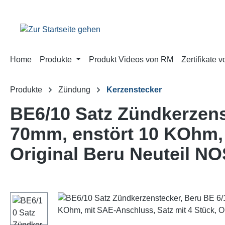
m Hauptinhalt springen
Zur Suche springen
Zur Hauptnavigation springen
Home
Produkte
Produkt Videos von RM
Zertifikate 
Produkte
Zündung
Kerzenstecker
BE6/10 Satz Zündkerzens
70mm, enstört 10 KOhm, 
Original Beru Neuteil N
Bildergalerie überspringen