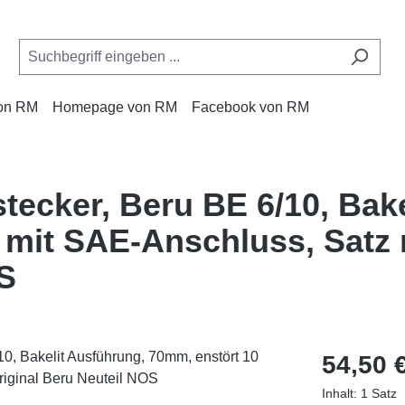
von RM
Homepage von RM
Facebook von RM
tecker, Beru BE 6/10, Bake
mit SAE-Anschluss, Satz m
OS
Regulärer Pr
54,50 
Inhalt:
1 Satz