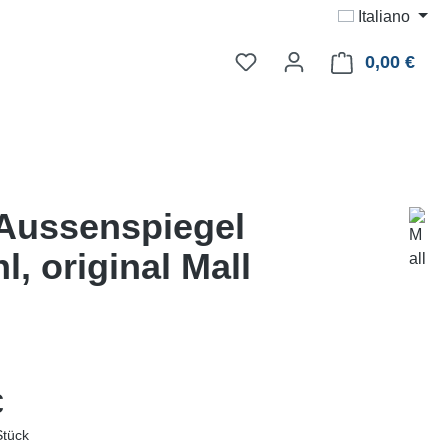
Italiano
0,00 €
Il ca
 Aussenspiegel
, original Mall
le:
€
Stück