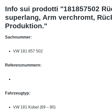
Info sui prodotti "181857502 R
superlang, Arm verchromt, Rück
Produktion."
Sachnummer:
VW 181 857 502
Referenznummern:
Fahrzeugtyp:
VW 181 Kübel (69 – 80)