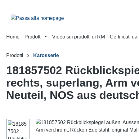
sa al contenuto principale
Salta alla ricerca
Passa alla navigazione principale
Home
Prodotti
Video sui prodotti di RM
Certificati d
Prodotti
Karosserie
181857502 Rückblickspi
rechts, superlang, Arm v
Neuteil, NOS aus deutsc
Salta la galleria di immagini