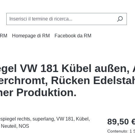
a RM
Homepage di RM
Facebook da RM
egel VW 181 Kübel außen,
erchromt, Rücken Edelstahl
her Produktion.
Prezzo norma
89,50 
Contenuto:
1 