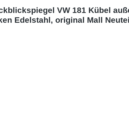
ückblickspiegel VW 181 Kübel auß
en Edelstahl, original Mall Neute