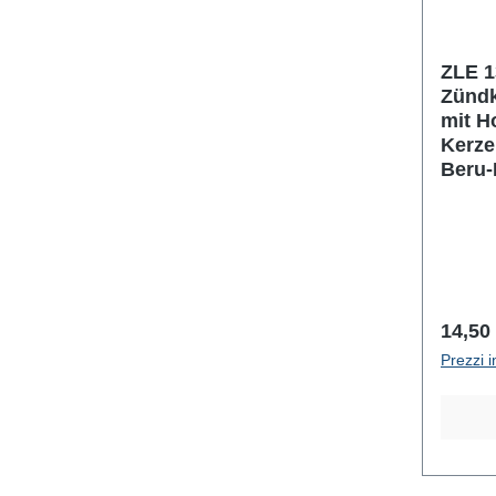
ZLE 1
Zündk
mit H
Kerze
Beru-
Prezz
14,50
Prezzi i