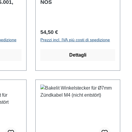
5.001,
NOS
Prezzo normale:
54,50 €
spedizione
Prezzi incl. IVA più costi di spedizione
Dettagli