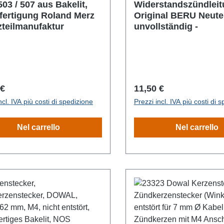
503 / 507 aus Bakelit,
Widerstandszündleit
fertigung Roland Merz
Original BERU Neutei
zteilmanufaktur
unvollständig -
o normale:
Prezzo normale:
 €
11,50 €
ncl. IVA più costi di spedizione
Prezzi incl. IVA più costi di 
Nel carrello
Nel carrello