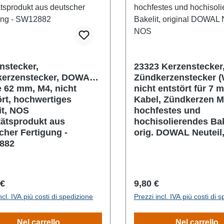
nstecker,
23323 Kerzenstecker
erzenstecker, DOWAL,
Zündkerzenstecker (
 62 mm, M4, nicht
nicht entstört für 7
ört, hochwertiges
Kabel, Zündkerzen M
it, NOS
hochfestes und
tätsprodukt aus
hochisolierendes Bak
cher Fertigung -
orig. DOWAL Neuteil
882
o normale:
Prezzo normale:
 €
9,80 €
ncl. IVA più costi di spedizione
Prezzi incl. IVA più costi di 
Nel carrello
Nel carrello