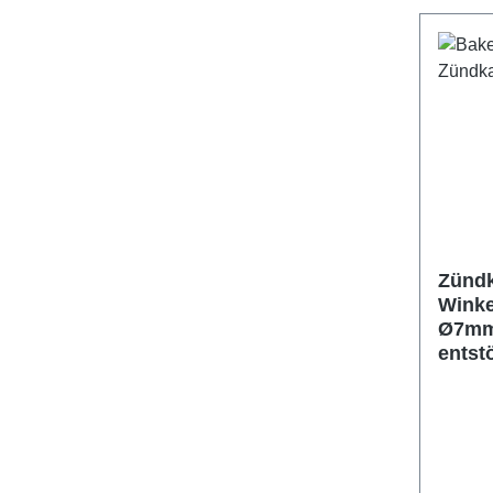
Zündk
Winke
Ø7mm 
entstö