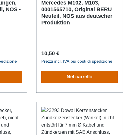
ungen,
Mercedes M102, M103,
l, NOS -
0001565710, Original BERU
Neuteil, NOS aus deutscher
Produktion
Prezzo normale:
10,50 €
spedizione
Prezzi incl. IVA più costi di spedizione
Nel carrello