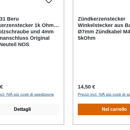
31 Beru
Zündkerzenstecker
erzenstecker 1k Ohm
Winkelstecker aus Ba
olzschraube und 4mm
Ø7mm Zündkabel M4 
nanschluss Original
5kOhm
Neuteil NOS
o normale:
Prezzo normale:
 €
14,50 €
ncl. IVA più costi di spedizione
Prezzi incl. IVA più costi di 
Dettagli
Nel carrello