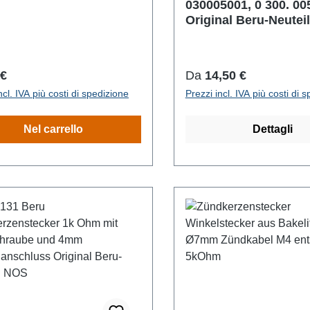
030005001, 0 300. 00
Original Beru-Neuteil
o normale:
Prezzo normale:
 €
Da
14,50 €
ncl. IVA più costi di spedizione
Prezzi incl. IVA più costi di 
Nel carrello
Dettagli