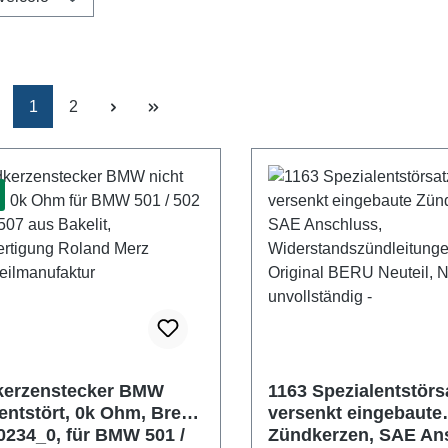
Pagina
Pagina
1
2
kerzenstecker BMW
1163 Spezialentstörsa
 entstört, 0k Ohm, Bremi
versenkt eingebaute
10234_0, für BMW 501 /
Zündkerzen, SAE An