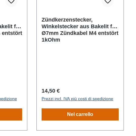
Zündkerzenstecker,
kelit für
Winkelstecker aus Bakelit für
entstört
Ø7mm Zündkabel M4 entstört
1kOhm
Prezzo normale:
14,50 €
spedizione
Prezzi incl. IVA più costi di spedizione
Nel carrello