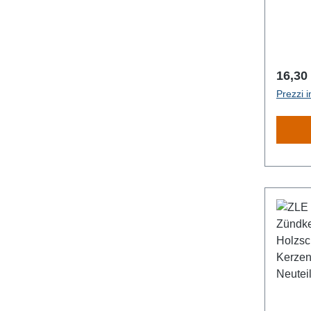
Prezz
16,30
Prezzi i