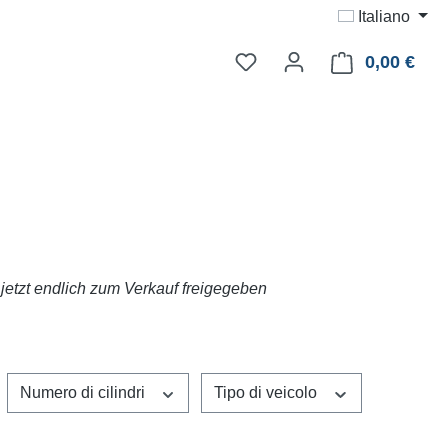
Italiano
0,00 €
Il ca
 jetzt endlich zum Verkauf freigegeben
Numero di cilindri
Tipo di veicolo