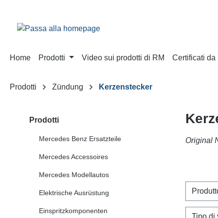
sa al contenuto principale
Salta alla ricerca
Passa alla navigazione principale
Home
Prodotti
Video sui prodotti di RM
Certificati d
Prodotti
Zündung
Kerzenstecker
Kerz
Prodotti
Mercedes Benz Ersatzteile
Original 
Mercedes Accessoires
Mercedes Modellautos
Produt
Elektrische Ausrüstung
Einspritzkomponenten
Tipo di