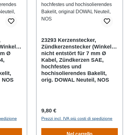
,
23293 Kerzenstecker,
Winkel),
Zündkerzenstecker (Winkel),
 mm Ø
nicht entstört für 7 mm Ø
4,
Kabel, Zündkerzen SAE,
hochfestes und
elit,
hochisolierendes Bakelit,
, NOS
orig. DOWAL Neuteil, NOS
Prezzo normale:
9,80 €
spedizione
Prezzi incl. IVA più costi di spedizione
Nel carrello