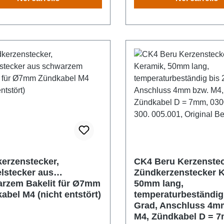
erzenstecker,
CK4 Beru Kerzenstec
lstecker aus
Zündkerzenstecker K
rzem Bakelit für Ø7mm
50mm lang,
abel M4 (nicht entstört)
temperaturbeständig
Grad, Anschluss 4m
M4, Zündkabel D = 