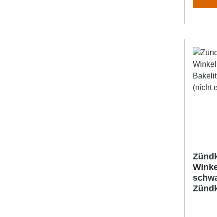
Zündk
Winke
schwa
Zündk