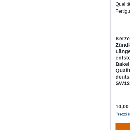
Kerze
Zündk
Länge
entst
Bakel
Quali
deuts
SW12
Prezz
10,00
Prezzi i