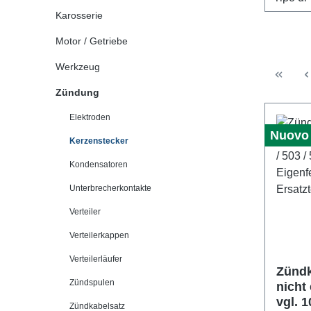
Karosserie
Motor / Getriebe
Werkzeug
Zündung
Elektroden
Nuovo
Kerzenstecker
Kondensatoren
Unterbrecherkontakte
Verteiler
Verteilerkappen
Verteilerläufer
Zünd
Zündspulen
nicht
vgl. 
Zündkabelsatz