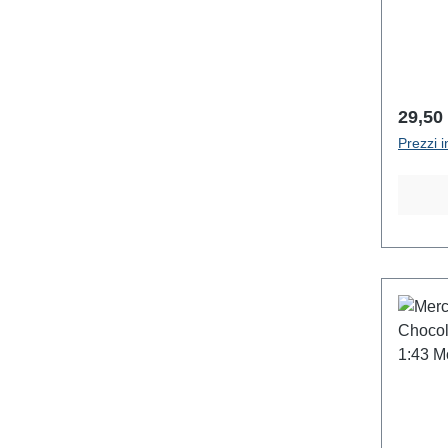
Prezz
29,50
Prezzi i