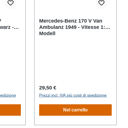
V
Mercedes-Benz 170 V Van
warz -
Ambulanz 1949 - Vitesse 1:43
Modell
Prezzo normale:
29,50 €
spedizione
Prezzi incl. IVA più costi di spedizione
Nel carrello