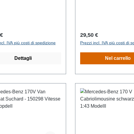
o normale:
Prezzo normale:
 €
29,50 €
ncl. IVA più costi di spedizione
Prezzi incl. IVA più costi di 
Dettagli
Nel carrello