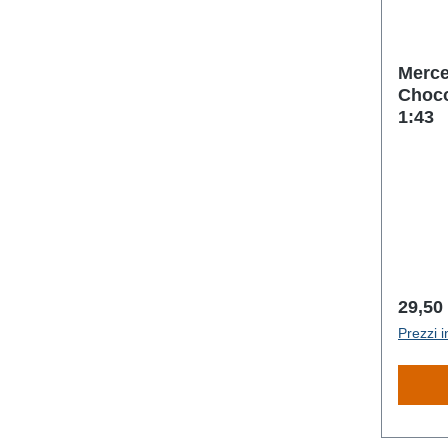
Merce
Choco
1:43
Prezz
29,50
Prezzi i