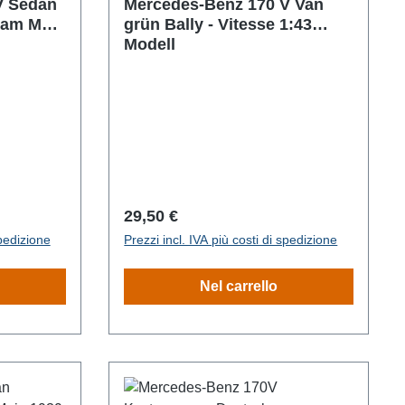
V Sedan
Mercedes-Benz 170 V Van
 am Main
grün Bally - Vitesse 1:43
Modell
Prezzo normale:
29,50 €
spedizione
Prezzi incl. IVA più costi di spedizione
Nel carrello