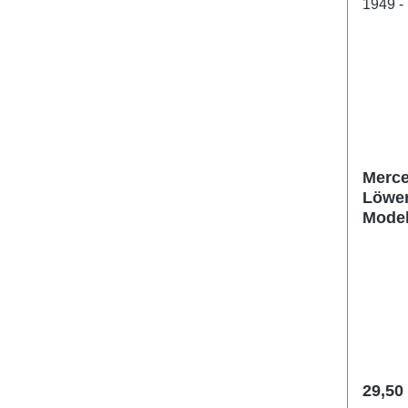
Merce
Löwen
Model
Prezz
29,50