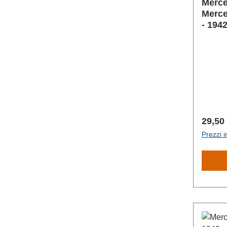
Merce
Merce
- 1942
Prezz
29,50
Prezzi i