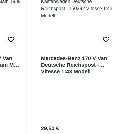
V Van
Mercedes-Benz 170 V Van
 am Main
Deutsche Reichspost -
Vitesse 1:43 Modell
Prezzo normale:
29,50 €