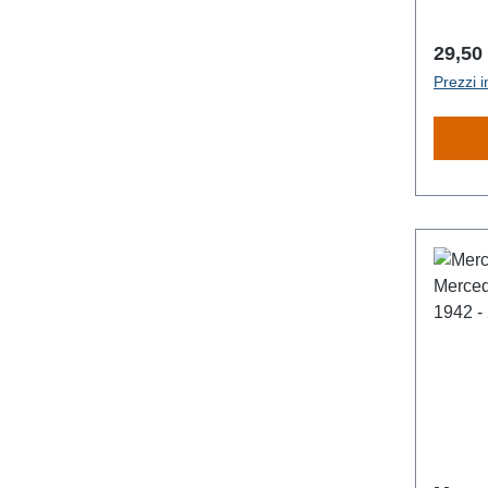
Prezz
29,50
Prezzi i