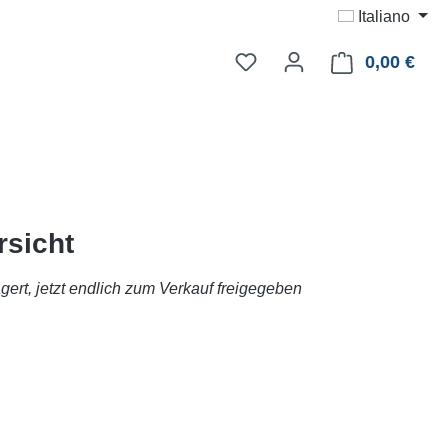
Italiano
0,00 €
Il ca
sicht
gert, jetzt endlich zum Verkauf freigegeben