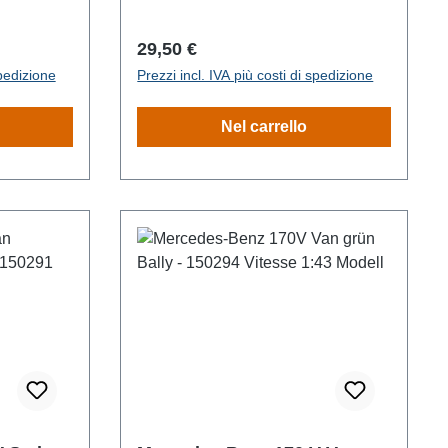
Prezzo normale:
29,50 €
spedizione
Prezzi incl. IVA più costi di spedizione
Nel carrello