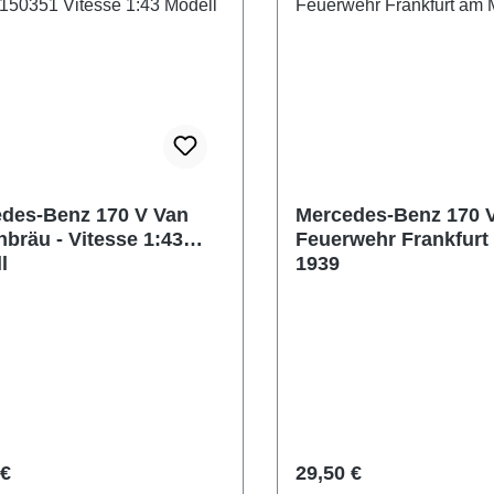
des-Benz 170 V Van
Mercedes-Benz 170 
bräu - Vitesse 1:43
Feuerwehr Frankfurt
l
1939
o normale:
Prezzo normale:
 €
29,50 €