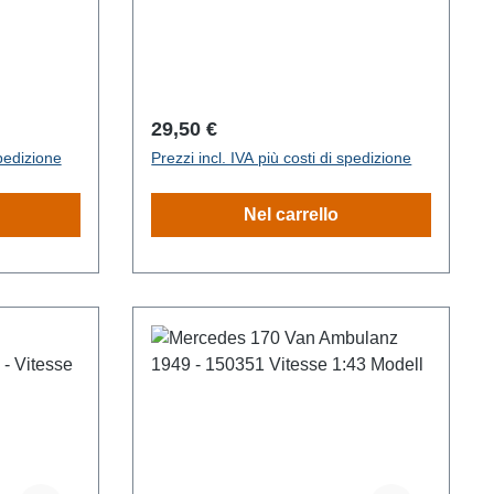
Prezzo normale:
29,50 €
spedizione
Prezzi incl. IVA più costi di spedizione
Nel carrello