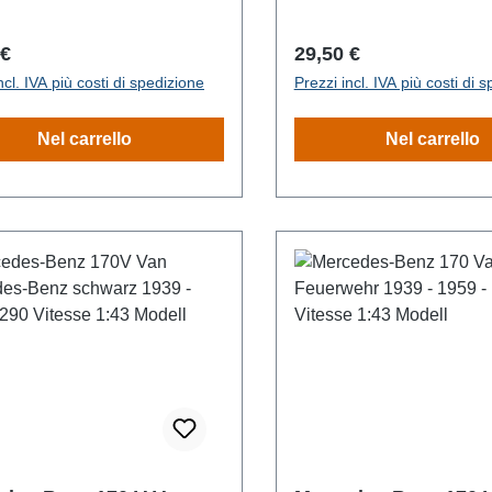
o normale:
Prezzo normale:
 €
29,50 €
ncl. IVA più costi di spedizione
Prezzi incl. IVA più costi di 
Nel carrello
Nel carrello