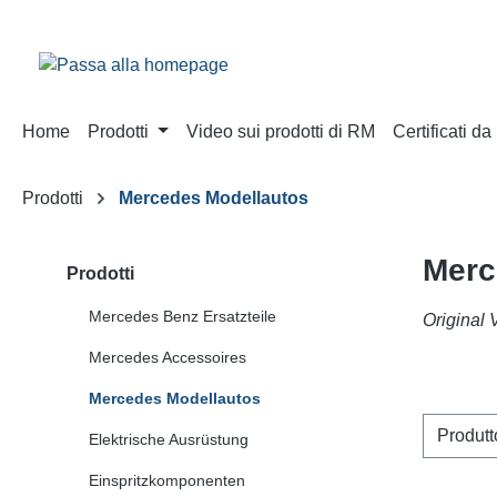
sa al contenuto principale
Salta alla ricerca
Passa alla navigazione principale
Home
Prodotti
Video sui prodotti di RM
Certificati d
Prodotti
Mercedes Modellautos
Merc
Prodotti
Mercedes Benz Ersatzteile
Original 
Mercedes Accessoires
Mercedes Modellautos
Produt
Elektrische Ausrüstung
Einspritzkomponenten