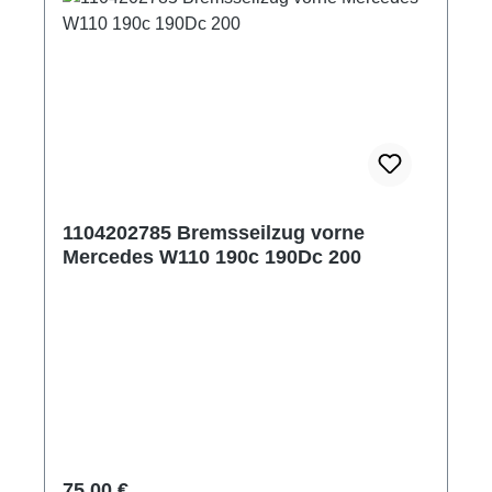
1104202785 Bremsseilzug vorne
Mercedes W110 190c 190Dc 200
Prezzo normale:
75,00 €