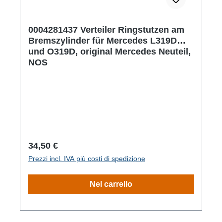
0004281437 Verteiler Ringstutzen am
Bremszylinder für Mercedes L319D
und O319D, original Mercedes Neuteil,
NOS
Prezzo normale:
34,50 €
Prezzi incl. IVA più costi di spedizione
Nel carrello